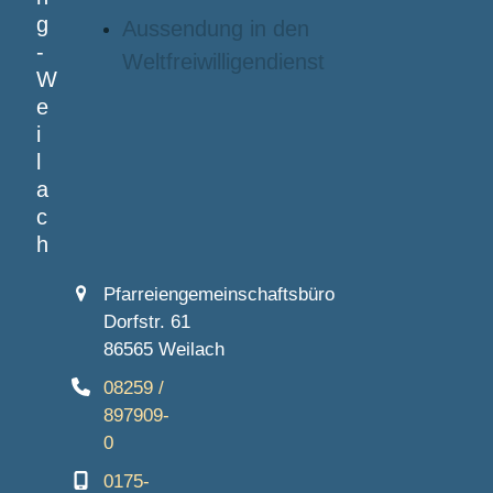
g
Aussendung in den
-
Weltfreiwilligendienst
W
e
i
l
a
c
h
Pfarreiengemeinschaftsbüro
Dorfstr. 61
86565 Weilach
08259 /
897909-
0
0175-