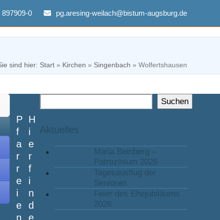
/ 897909-0
pg.aresing-weilach@bistum-augsburg.de
Sie sind hier: Start
»
Kirchen
»
Singenbach
»
Wolfertshausen
Suchen
P
H
Aktuelles
f
i
a
e
Maria Beinberg –
r
r
Patrozinium 2026
r
f
Tagesausflug der
e
i
Senioren
i
n
Feier des Ehejubiläums
2026
e
d
n
e