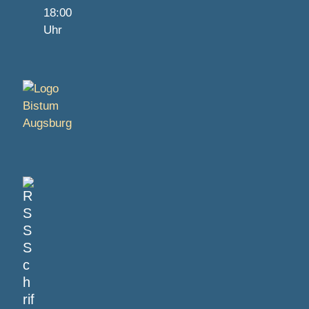
18:00
Uhr
S
c
h
rif