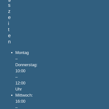
s
z
e
i
t
e
n
Montag
–
Donnerstag:
10:00
–
12:00
Uhr
Mittwoch:
16:00
–