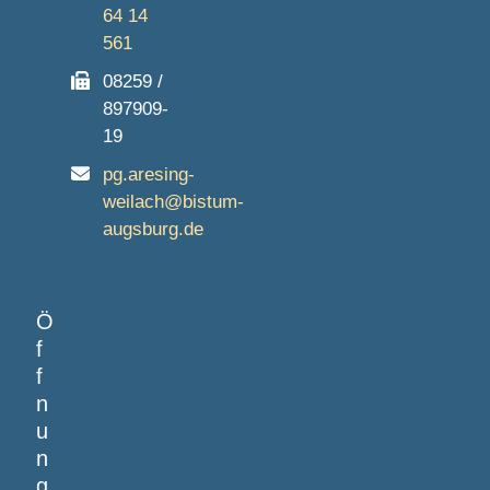
64 14
561
08259 /
897909-
19
pg.aresing-
weilach@bistum-
augsburg.de
Ö
f
f
n
u
n
g