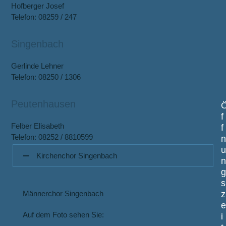
Hofberger Josef
Telefon: 08259 / 247
Singenbach
Gerlinde Lehner
Telefon: 08250 / 1306
Peutenhausen
f
Felber Elisabeth
f
Telefon: 08252 / 8810599
Kirchenchor Singenbach
s
Männerchor Singenbach
z
Auf dem Foto sehen Sie:
i