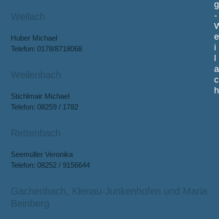
-
Weilach
Huber Michael
i
Telefon: 0178/8718068
l
Weilenbach
c
Stichlmair Michael
Telefon: 08259 / 1782
Rettenbach
Seemüller Veronika
Telefon: 08252 / 9156644
Gachenbach, Klenau-Junkenhofen und Maria
Beinberg