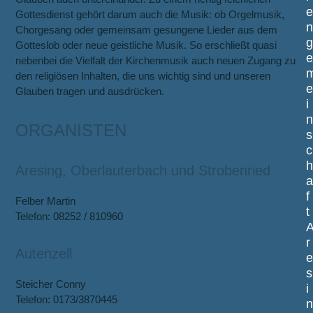
Gottesdienst gehört darum auch die Musik: ob Orgelmusik,
Chorgesang oder gemeinsam gesungene Lieder aus dem
Gotteslob oder neue geistliche Musik. So erschließt quasi
nebenbei die Vielfalt der Kirchenmusik auch neuen Zugang zu
den religiösen Inhalten, die uns wichtig sind und unseren
Glauben tragen und ausdrücken.
i
ORGANISTEN
s
c
Aresing, Oberlauterbach und Strobenried
f
Felber Martin
t
Telefon: 08252 / 810960
r
Autenzell
s
Steicher Conny
i
Telefon: 0173/3870445