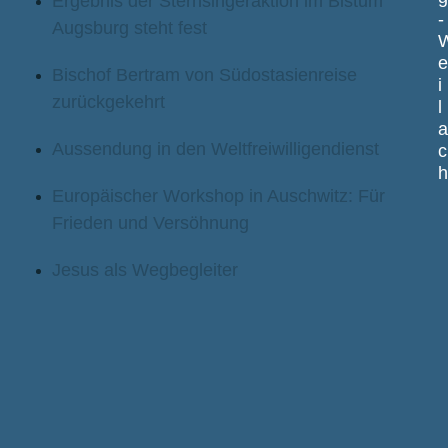
Ergebnis der Sternsingeraktion im Bistum
-
Augsburg steht fest
Bischof Bertram von Südostasienreise
i
zurückgekehrt
l
Aussendung in den Weltfreiwilligendienst
c
Europäischer Workshop in Auschwitz: Für
Frieden und Versöhnung
Jesus als Wegbegleiter