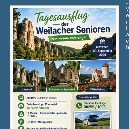
-
i
l
c