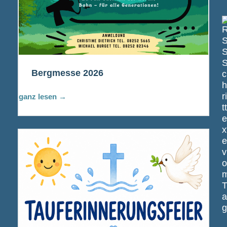
Bergmesse 2026
c
r
ganz lesen →
t
x
v