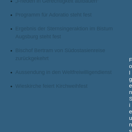
„Frieden in Gerechtigkeit aufbauen“
Programm für Adoratio steht fest
Ergebnis der Sternsingeraktion im Bistum
Augsburg steht fest
Bischof Bertram von Südostasienreise
zurückgekehrt
Aussendung in den Weltfreiwilligendienst
l
Wieskirche feiert Kirchweihfest
i
s