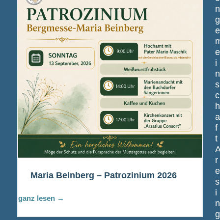
i
s
c
f
t
r
Maria Beinberg – Patrozinium 2026
s
i
ganz lesen →