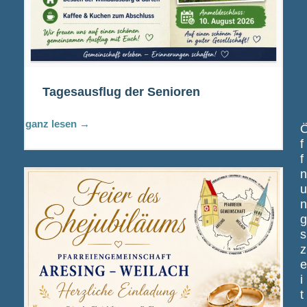
Tagesausflug der Senioren
ganz lesen →
f
f
s
z
i
t