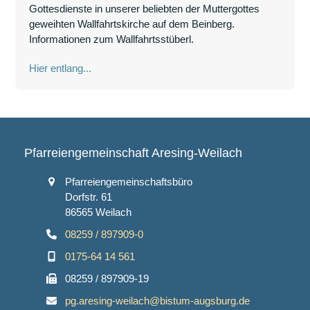
Gottesdienste in unserer beliebten der Muttergottes
geweihten Wallfahrtskirche auf dem Beinberg.
Informationen zum Wallfahrtsstüberl.
Hier entlang...
Pfarreiengemeinschaft Aresing-Weilach
Pfarreiengemeinschaftsbüro
Dorfstr. 61
86565 Weilach
08259 / 897909-0
0175-64 14 561
08259 / 897909-19
pg.aresing-weilach@bistum-augsburg.de