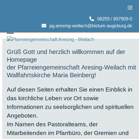
Skip
Inst
to
content
08259 / 897909-0
pg.aresing-weilach@bistum-augsburg.de
Open
Close
mobile
mobile
Grüß Gott und herzlich willkommen auf der
Homepage
menu
menu
der Pfarreiengemeinschaft Aresing-Weilach mit
Wallfahrtskirche Maria Beinberg!
Auf diesen Seiten erhalten Sie einen Einblick in
das kirchliche Leben vor Ort sowie
Informationen zu seelsorglichen und spirituellen
Angeboten.
Im Namen des Pastoralteams, der
Mitarbeitenden im Pfarrbüro, der Gremien und