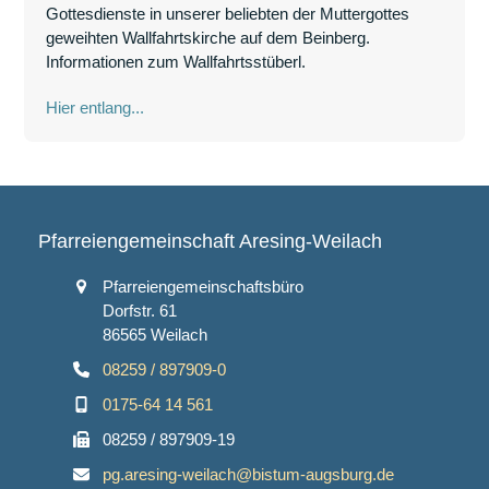
Gottesdienste in unserer beliebten der Muttergottes
geweihten Wallfahrtskirche auf dem Beinberg.
Informationen zum Wallfahrtsstüberl.
Hier entlang...
Pfarreiengemeinschaft Aresing-Weilach
Pfarreiengemeinschaftsbüro
Dorfstr. 61
86565 Weilach
08259 / 897909-0
0175-64 14 561
08259 / 897909-19
pg.aresing-weilach@bistum-augsburg.de