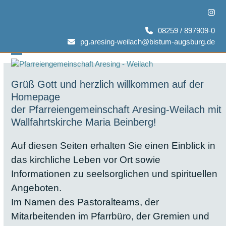
Skip
Inst
to
content
08259 / 897909-0
pg.aresing-weilach@bistum-augsburg.de
Open
Close
mobile
mobile
Grüß Gott und herzlich willkommen auf der
Homepage
menu
menu
der Pfarreiengemeinschaft Aresing-Weilach mit
Wallfahrtskirche Maria Beinberg!
Auf diesen Seiten erhalten Sie einen Einblick in
das kirchliche Leben vor Ort sowie
Informationen zu seelsorglichen und spirituellen
Angeboten.
Im Namen des Pastoralteams, der
Mitarbeitenden im Pfarrbüro, der Gremien und